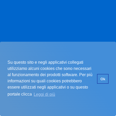
Su questo sito e negli applicativi collegati
utilizziamo alcuni cookies che sono necessari
al funzionamento dei prodotti software. Per più
Pagina non trovata.
Ok
informazioni su quali cookies potrebbero
essere utilizzati negli applicativi o su questo
portale clicca
Leggi di più
La pagina che stai cercando non esiste.
SI È VERIFICATO UN PROBLEMA
Errore nel recupero dei dati dell'ente
Assicurati di star inserendo un codice cliente valido.