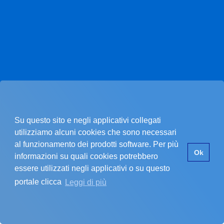
Su questo sito e negli applicativi collegati
utilizziamo alcuni cookies che sono necessari
al funzionamento dei prodotti software. Per più
Pagina non trovata.
Ok
informazioni su quali cookies potrebbero
essere utilizzati negli applicativi o su questo
portale clicca
Leggi di più
La pagina che stai cercando non esiste.
SI È VERIFICATO UN PROBLEMA
Errore nel recupero dei dati dell'ente
Assicurati di star inserendo un codice cliente valido.