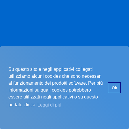
Su questo sito e negli applicativi collegati
utilizziamo alcuni cookies che sono necessari
al funzionamento dei prodotti software. Per più
Pagina non trovata.
Ok
informazioni su quali cookies potrebbero
essere utilizzati negli applicativi o su questo
portale clicca
Leggi di più
La pagina che stai cercando non esiste.
SI È VERIFICATO UN PROBLEMA
Errore nel recupero dei dati dell'ente
Assicurati di star inserendo un codice cliente valido.