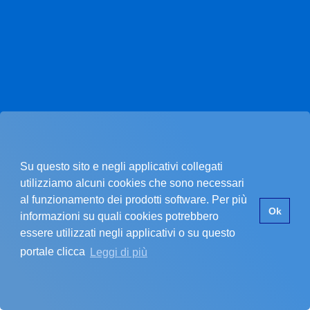
Su questo sito e negli applicativi collegati
utilizziamo alcuni cookies che sono necessari
al funzionamento dei prodotti software. Per più
Pagina non trovata.
Ok
informazioni su quali cookies potrebbero
essere utilizzati negli applicativi o su questo
portale clicca
Leggi di più
La pagina che stai cercando non esiste.
SI È VERIFICATO UN PROBLEMA
Errore nel recupero dei dati dell'ente
Assicurati di star inserendo un codice cliente valido.