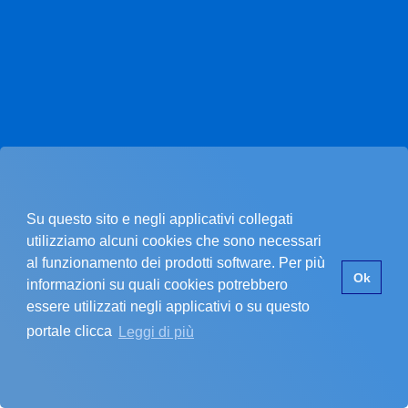
Su questo sito e negli applicativi collegati
utilizziamo alcuni cookies che sono necessari
al funzionamento dei prodotti software. Per più
Pagina non trovata.
Ok
informazioni su quali cookies potrebbero
essere utilizzati negli applicativi o su questo
portale clicca
Leggi di più
La pagina che stai cercando non esiste.
SI È VERIFICATO UN PROBLEMA
Errore nel recupero dei dati dell'ente
Assicurati di star inserendo un codice cliente valido.