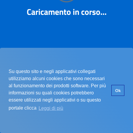
I
e
l
a
b
o
r
a
z
i
o
n
e
.
.
Caricamento in corso...
Su questo sito e negli applicativi collegati
utilizziamo alcuni cookies che sono necessari
al funzionamento dei prodotti software. Per più
Ok
informazioni su quali cookies potrebbero
essere utilizzati negli applicativi o su questo
portale clicca
Leggi di più