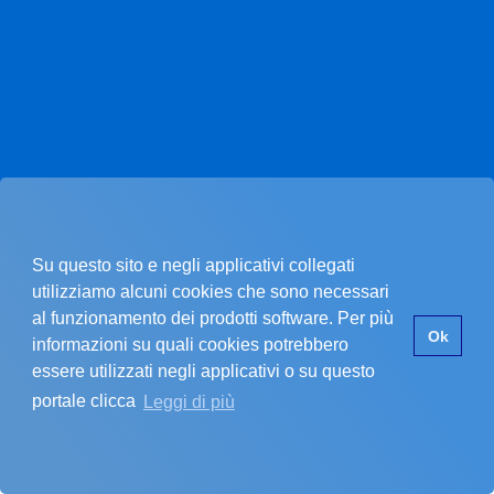
Su questo sito e negli applicativi collegati
utilizziamo alcuni cookies che sono necessari
al funzionamento dei prodotti software. Per più
Pagina non trovata.
Ok
informazioni su quali cookies potrebbero
essere utilizzati negli applicativi o su questo
portale clicca
Leggi di più
La pagina che stai cercando non esiste.
SI È VERIFICATO UN PROBLEMA
Errore nel recupero dei dati dell'ente
Assicurati di star inserendo un codice cliente valido.