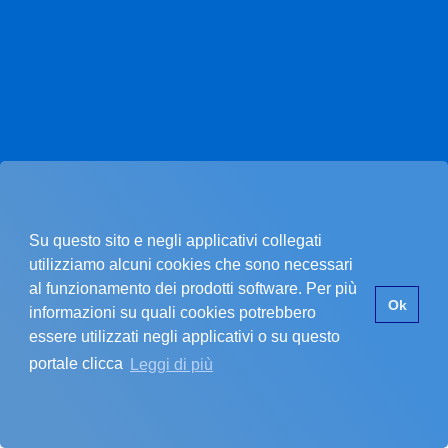
Su questo sito e negli applicativi collegati
utilizziamo alcuni cookies che sono necessari
al funzionamento dei prodotti software. Per più
Pagina non trovata.
Ok
informazioni su quali cookies potrebbero
essere utilizzati negli applicativi o su questo
portale clicca
Leggi di più
La pagina che stai cercando non esiste.
SI È VERIFICATO UN PROBLEMA
Errore nel recupero dei dati dell'ente
Assicurati di star inserendo un codice cliente valido.