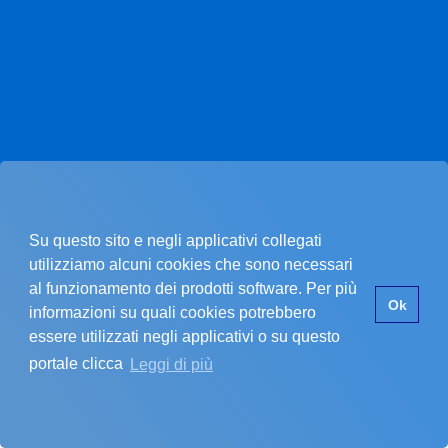
Su questo sito e negli applicativi collegati
utilizziamo alcuni cookies che sono necessari
al funzionamento dei prodotti software. Per più
Pagina non trovata.
Ok
informazioni su quali cookies potrebbero
essere utilizzati negli applicativi o su questo
portale clicca
Leggi di più
La pagina che stai cercando non esiste.
SI È VERIFICATO UN PROBLEMA
Errore nel recupero dei dati dell'ente
Assicurati di star inserendo un codice cliente valido.