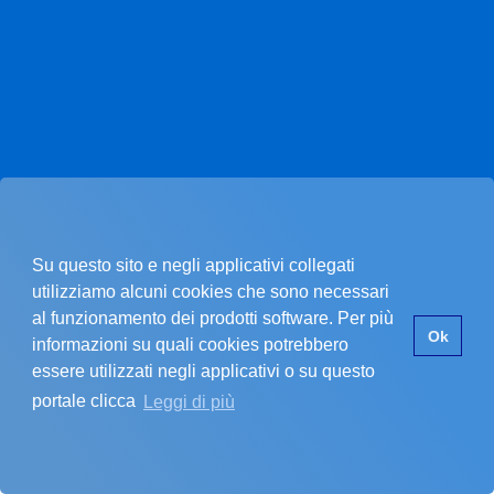
Su questo sito e negli applicativi collegati
utilizziamo alcuni cookies che sono necessari
al funzionamento dei prodotti software. Per più
Pagina non trovata.
Ok
informazioni su quali cookies potrebbero
essere utilizzati negli applicativi o su questo
portale clicca
Leggi di più
La pagina che stai cercando non esiste.
SI È VERIFICATO UN PROBLEMA
Errore nel recupero dei dati dell'ente
Assicurati di star inserendo un codice cliente valido.