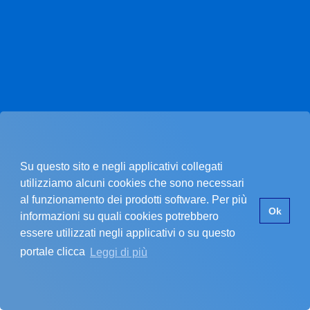
Su questo sito e negli applicativi collegati
utilizziamo alcuni cookies che sono necessari
al funzionamento dei prodotti software. Per più
Pagina non trovata.
Ok
informazioni su quali cookies potrebbero
essere utilizzati negli applicativi o su questo
portale clicca
Leggi di più
La pagina che stai cercando non esiste.
SI È VERIFICATO UN PROBLEMA
Errore nel recupero dei dati dell'ente
Assicurati di star inserendo un codice cliente valido.